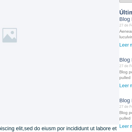
Últi
Blog 
27 de F
Aenean
luculvi
Leer 
Blog 
27 de F
Blog po
pulled 
Leer 
Blog 
27 de F
Blog po
pulled 
Leer 
scing elit,sed do eiusm por incididunt ut labore et