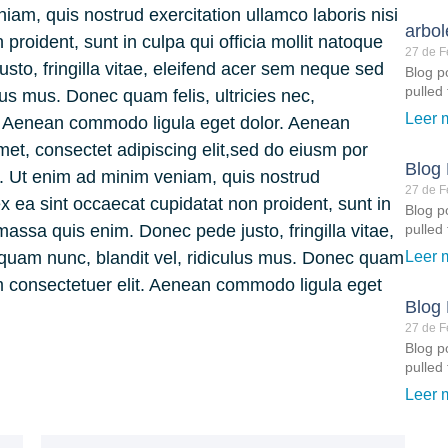
am, quis nostrud exercitation ullamco laboris nisi
arbol
 proident, sunt in culpa qui officia mollit natoque
27 de F
to, fringilla vitae, eleifend acer sem neque sed
Blog po
pulled 
us mus. Donec quam felis, ultricies nec,
Leer 
t. Aenean commodo ligula eget dolor. Aenean
met, consectet adipiscing elit,sed do eiusm por
Blog 
a. Ut enim ad minim veniam, quis nostrud
27 de F
 ex ea sint occaecat cupidatat non proident, sunt in
Blog po
pulled 
massa quis enim. Donec pede justo, fringilla vitae,
Leer 
uam nunc, blandit vel, ridiculus mus. Donec quam
ium consectetuer elit. Aenean commodo ligula eget
Blog 
27 de F
Blog po
pulled 
Leer 