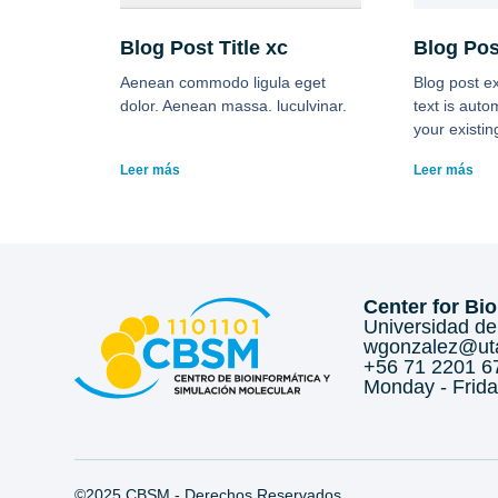
Blog Post Title xc
Blog Post
Aenean commodo ligula eget
Blog post ex
dolor. Aenean massa. luculvinar.
text is auto
your existin
Leer más
Leer más
Center for Bi
Universidad de 
wgonzalez@uta
+56 71 2201 6
Monday - Frida
©2025 CBSM - Derechos Reservados