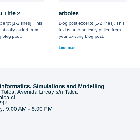
 Title 2
arboles
cerpt [1-2 lines]. This
Blog post excerpt [1-2 lines]. This
matically pulled from
text is automatically pulled from
g blog post.
your existing blog post.
Leer más
oinformatics, Simulations and Modelling
Talca, Avenida Lircay s/n Talca
lca.cl
744
y: 9:00 AM - 6:00 PM